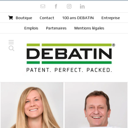
Skip
Email
Facebook
Instagram
LinkedIn
to
content
Boutique
Contact
100 ans DEBATIN
Entreprise
Emplois
Partenaires
Mentions légales