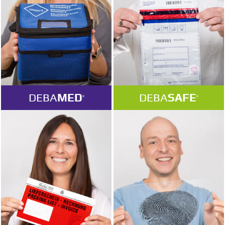
DEBA
MED
DEBA
SAFE
®
®