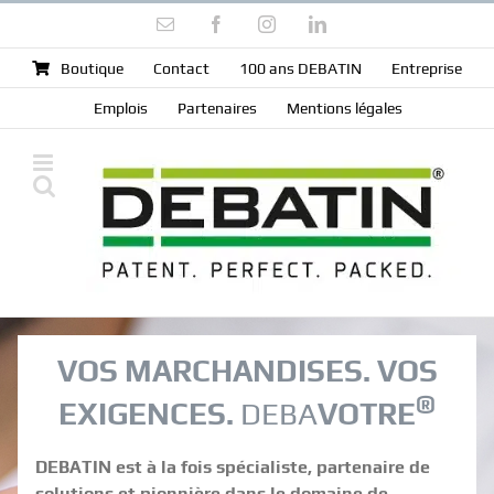
Skip
Email
Facebook
Instagram
LinkedIn
to
content
Boutique
Contact
100 ans DEBATIN
Entreprise
Emplois
Partenaires
Mentions légales
VOS MARCHANDISES. VOS
®
EXIGENCES.
DEBA
VOTRE
DEBATIN est à la fois spécialiste, partenaire de
solutions et pionnière dans le domaine de