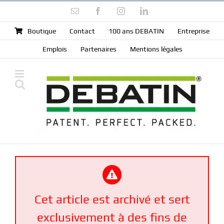
Skip
Email
Facebook
Instagram
LinkedIn
to
content
Boutique
Contact
100 ans DEBATIN
Entreprise
Emplois
Partenaires
Mentions légales
Cet article est archivé et sert
exclusivement à des fins de