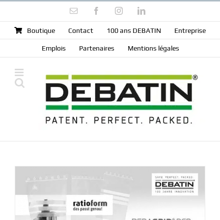
Skip
Email
Facebook
Instagram
LinkedIn
to
content
Boutique
Contact
100 ans DEBATIN
Entreprise
Emplois
Partenaires
Mentions légales