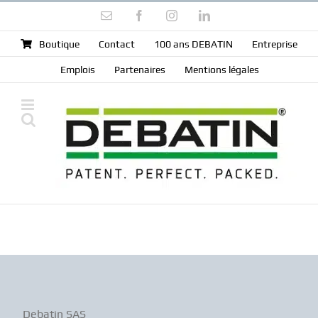
Skip
Email
Facebook
Instagram
LinkedIn
to
content
Boutique
Contact
100 ans DEBATIN
Entreprise
Emplois
Partenaires
Mentions légales
Debatin SAS