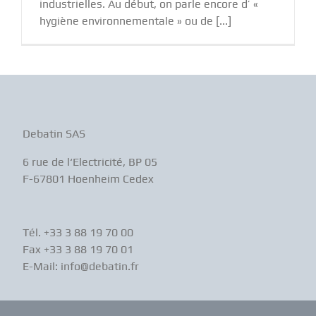
industrielles. Au début, on parle encore d’ «
hygiène environnementale » ou de [...]
Debatin SAS
6 rue de l‘Electricité, BP 05
F-67801 Hoenheim Cedex
Tél. +33 3 88 19 70 00
Fax +33 3 88 19 70 01
E-Mail: info@debatin.fr