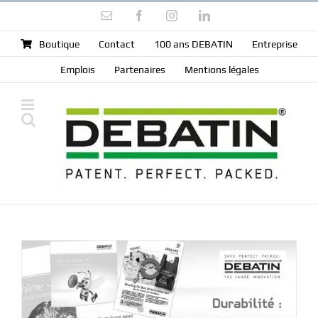
Skip
Email
Facebook
Instagram
LinkedIn
to
content
Boutique
Contact
100 ans DEBATIN
Entreprise
Emplois
Partenaires
Mentions légales