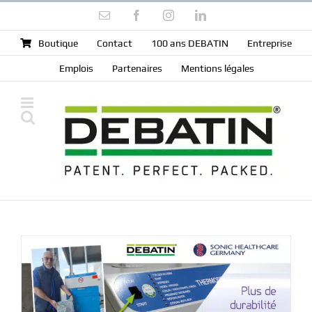
Skip
Email
Facebook
Instagram
LinkedIn
to
content
Boutique
Contact
100 ans DEBATIN
Entreprise
Emplois
Partenaires
Mentions légales