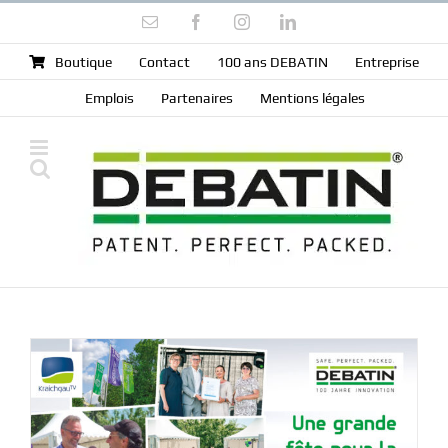
Skip
Email
Facebook
Instagram
LinkedIn
to
content
Boutique
Contact
100 ans DEBATIN
Entreprise
Emplois
Partenaires
Mentions légales