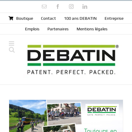
Skip
Email
Facebook
Instagram
LinkedIn
to
content
Boutique
Contact
100 ans DEBATIN
Entreprise
Emplois
Partenaires
Mentions légales
u