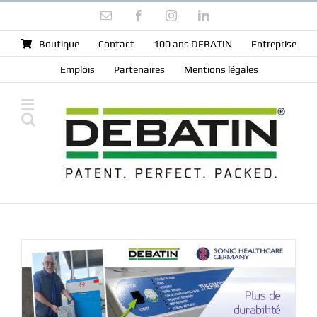
Skip
Email
Facebook
Instagram
LinkedIn
to
content
Boutique
Contact
100 ans DEBATIN
Entreprise
Emplois
Partenaires
Mentions légales