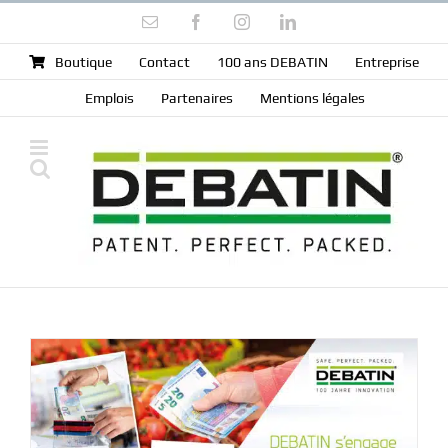
Skip
Email
Facebook
Instagram
LinkedIn
to
content
Boutique
Contact
100 ans DEBATIN
Entreprise
Emplois
Partenaires
Mentions légales