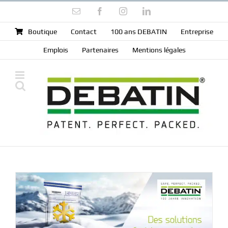
Skip
Email
Facebook
Instagram
LinkedIn
to
content
Boutique
Contact
100 ans DEBATIN
Entreprise
Emplois
Partenaires
Mentions légales
n