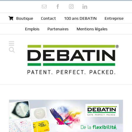
Skip
Email
Facebook
Instagram
LinkedIn
to
content
Boutique
Contact
100 ans DEBATIN
Entreprise
Emplois
Partenaires
Mentions légales