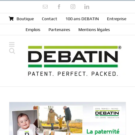
Skip
Email
Facebook
Instagram
LinkedIn
to
content
Boutique
Contact
100 ans DEBATIN
Entreprise
Emplois
Partenaires
Mentions légales