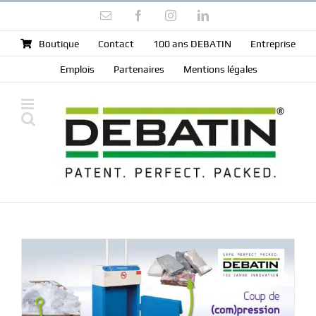
Skip
Email
Facebook
Instagram
LinkedIn
to
content
Boutique
Contact
100 ans DEBATIN
Entreprise
Emplois
Partenaires
Mentions légales