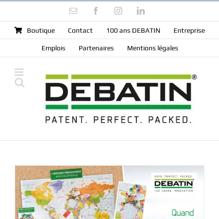
Skip
Email
Facebook
Instagram
LinkedIn
to
content
Boutique
Contact
100 ans DEBATIN
Entreprise
Emplois
Partenaires
Mentions légales
z