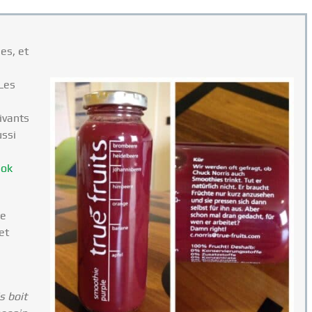
es, et
 Les
ivants
ussi
ook
de
et
s boit