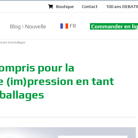
Boutique
Contact
100 ans DEBATI
FR
Blog | Nouvelle
Commander en li
bricant d’emballages
 compris pour la
e (im)pression en tant
ballages