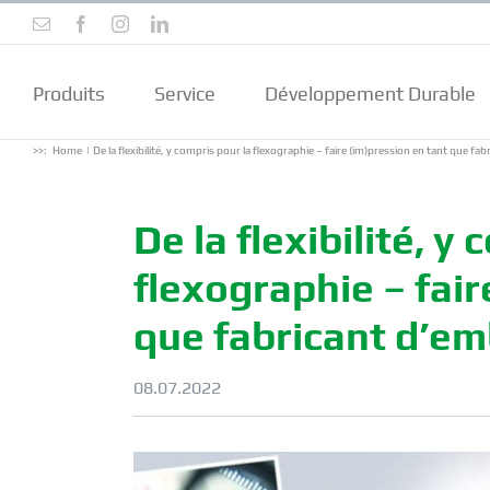
Skip
Email
Facebook
Instagram
LinkedIn
to
content
Produits
Service
Développement Durable
>>:
Home
De la flexibilité, y compris pour la flexographie – faire (im)pression en tant que fa
De la flexibilité, y
flexographie – fair
que fabricant d’em
08.07.2022