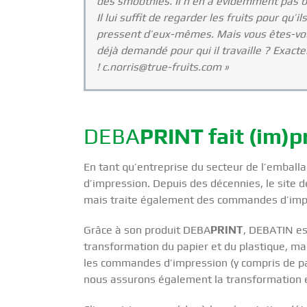
des smoothies. Il n’en a évidemment pas b
Il lui suffit de regarder les fruits pour qu’il
pressent d’eux-mêmes. Mais vous êtes-vo
déjà demandé pour qui il travaille ? Exact
! c.norris@true-fruits.com »
DEBA
PRINT fait (im)
En tant qu’entreprise du secteur de l’emba
d’impression. Depuis des décennies, le site 
mais traite également des commandes d’im
Grâce à son produit DEBA
PRINT
, DEBATIN est
transformation du papier et du plastique, ma
les commandes d’impression (y compris de pa
nous assurons également la transformation 