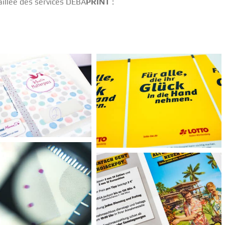
taillée des services DEBA
PRINT
: