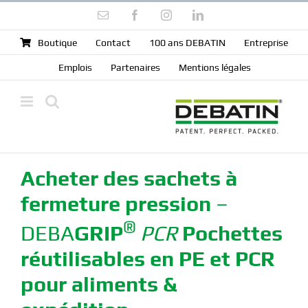
Skip
Email
Facebook
Instagram
LinkedIn
to
content
Boutique
Contact
100 ans DEBATIN
Entreprise
Emplois
Partenaires
Mentions légales
Acheter des sachets à
fermeture pression
–
®
DEBA
GRIP
PCR
Pochettes
réutilisables en PE et PCR
pour aliments &