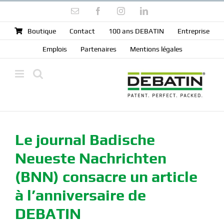
Skip
Email
Facebook
Instagram
LinkedIn
to
content
Boutique
Contact
100 ans DEBATIN
Entreprise
Emplois
Partenaires
Mentions légales
Le journal Badische
Neueste Nachrichten
(BNN) consacre un article
à l’anniversaire de
DEBATIN