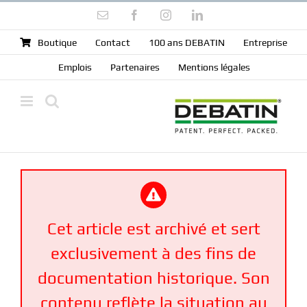
Skip
Email
Facebook
Instagram
LinkedIn
to
content
Boutique
Contact
100 ans DEBATIN
Entreprise
Emplois
Partenaires
Mentions légales
Cet article est archivé et sert
exclusivement à des fins de
documentation historique. Son
contenu reflète la situation au